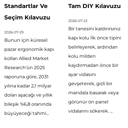
Standartlar Ve
Tam DIY Kılavuzu
Seçim Kılavuzu
2026-07-23
Bir tanesini kaldırırsınız
2026-07-29
kapı kolu İlk önce tipini
Bunun için küresel
belirleyerek, ardından
pazar ergonomik kapı
kolu milden
kolları Allied Market
kaydırmadan önce bir
Research'ün 2025
ayar vidasını
raporuna göre, 2031
gevşeterek, gizli bir
yılına kadar 2,1 milyar
mandala basarak veya
doları aşacağı ve yıllık
görünür ön panel
bileşik %6,8 oranında
vidalarını sökerek. ...
büyüyeceği tahmi...